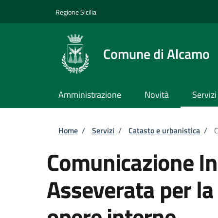
Salta al contenuto principale
Skip to footer content
Regione Sicilia
Comune di Alcamo
Amministrazione
Novità
Servizi
Briciole di pane
Home
/
Servizi
/
Catasto e urbanistica
/
C
Comunicazione Ini
Asseverata per la 
opere interne