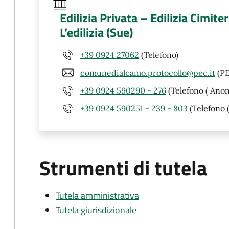
Edilizia Privata – Edilizia Cimite
L’edilizia (Sue)
+39 0924 27062
(Telefono)
comunedialcamo.protocollo@pec.it
(PE
+39 0924 590290 - 276
(Telefono ( Anon
+39 0924 590251 - 239 - 803
(Telefono 
Strumenti di tutela
Tutela amministrativa
Tutela giurisdizionale