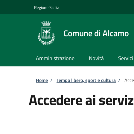
Salta al contenuto principale
Skip to footer content
Regione Sicilia
Comune di Alcamo
Amministrazione
Novità
Servizi
Briciole di pane
Home
/
Tempo libero, sport e cultura
/
Acce
Accedere ai servizi