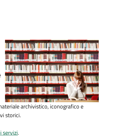
è
 materiale
archivistico, iconografico e
i storici.
i servizi
.