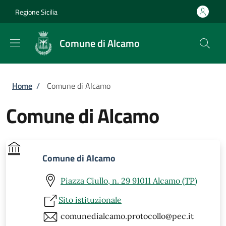
Salta al contenuto principale
Skip to footer content
Regione Sicilia
Comune di Alcamo
Briciole di pane
Home
/
Comune di Alcamo
Comune di Alcamo
Comune di Alcamo
Piazza Ciullo, n. 29 91011 Alcamo (TP)
Sito istituzionale
comunedialcamo.protocollo@pec.it