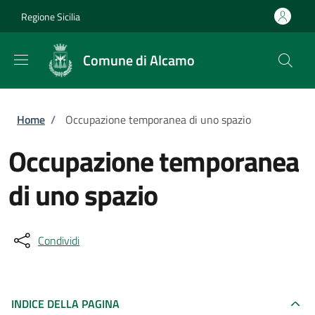
Salta al contenuto principale
Skip to footer content
Regione Sicilia
Comune di Alcamo
Briciole di pane
Home
/
Occupazione temporanea di uno spazio
Occupazione temporanea
di uno spazio
Condividi
INDICE DELLA PAGINA