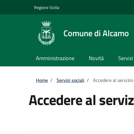
Salta al contenuto principale
Skip to footer content
Regione Sicilia
Comune di Alcamo
Amministrazione
Novità
Servizi
Briciole di pane
Home
/
Servizi sociali
/
Accedere al servizio
Accedere al serviz