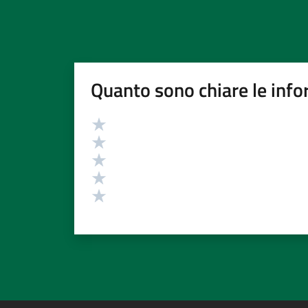
Quanto sono chiare le info
Valutazione
Valuta 5 stelle su 5
Valuta 4 stelle su 5
Valuta 3 stelle su 5
Valuta 2 stelle su 5
Valuta 1 stelle su 5