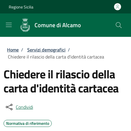
Salta al contenuto principale
Skip to footer content
Regione Sicilia
Comune di Alcamo
Briciole di pane
Home
/
Servizi demografici
/
Chiedere il rilascio della carta d'identità cartacea
Chiedere il rilascio della
carta d'identità cartacea
Condividi
Normativa di riferimento