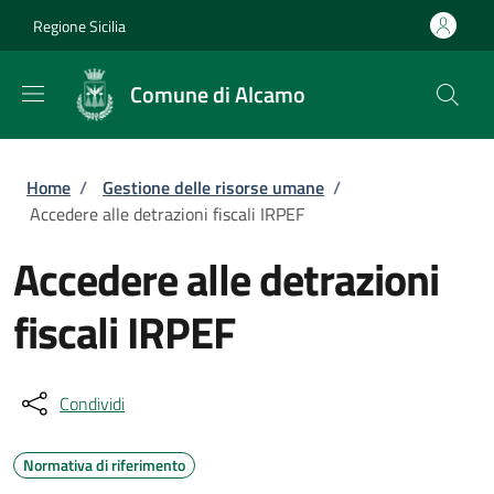
Salta al contenuto principale
Skip to footer content
Regione Sicilia
Comune di Alcamo
Briciole di pane
Home
/
Gestione delle risorse umane
/
Accedere alle detrazioni fiscali IRPEF
Accedere alle detrazioni
fiscali IRPEF
Condividi
Normativa di riferimento