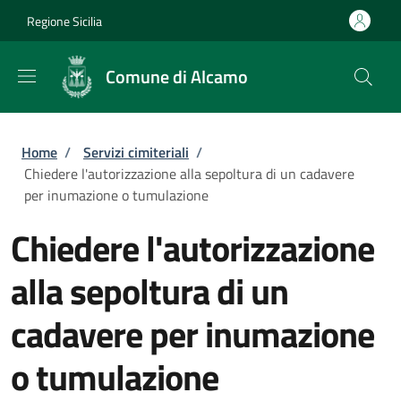
Salta al contenuto principale
Skip to footer content
Regione Sicilia
Comune di Alcamo
Briciole di pane
Home
/
Servizi cimiteriali
/
Chiedere l'autorizzazione alla sepoltura di un cadavere
per inumazione o tumulazione
Chiedere l'autorizzazione
alla sepoltura di un
cadavere per inumazione
o tumulazione