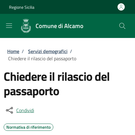
Salta al contenuto principale
Skip to footer content
Regione Sicilia
Comune di Alcamo
Briciole di pane
Home
/
Servizi demografici
/
Chiedere il rilascio del passaporto
Chiedere il rilascio del
passaporto
Condividi
Normativa di riferimento