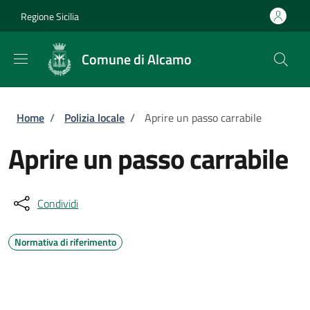
Salta al contenuto principale
Skip to footer content
Regione Sicilia
Comune di Alcamo
Briciole di pane
Home
/
Polizia locale
/
Aprire un passo carrabile
Aprire un passo carrabile
Condividi
Normativa di riferimento