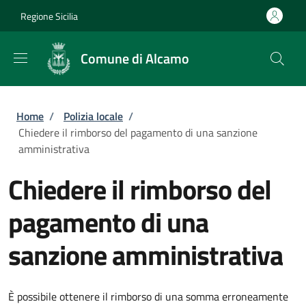
Salta al contenuto principale
Skip to footer content
Regione Sicilia
Comune di Alcamo
Briciole di pane
Home
/
Polizia locale
/
Chiedere il rimborso del pagamento di una sanzione
amministrativa
Chiedere il rimborso del
pagamento di una
sanzione amministrativa
È possibile ottenere il rimborso di una somma erroneamente