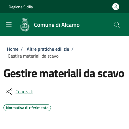
Salta al contenuto principale
Skip to footer content
Regione Sicilia
Comune di Alcamo
Briciole di pane
Home
/
Altre pratiche edilizie
/
Gestire materiali da scavo
Gestire materiali da scavo
Condividi
Normativa di riferimento