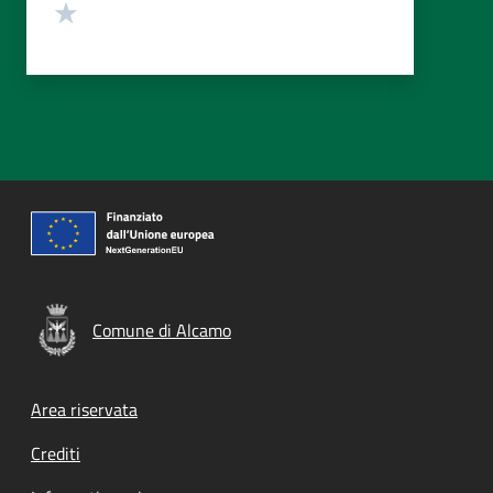
Valuta 1 stelle su 5
Comune di Alcamo
Footer menu
Area riservata
Crediti