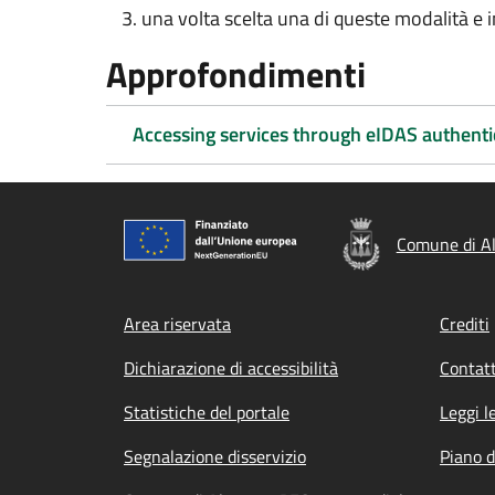
una volta scelta una di queste modalità e ins
Approfondimenti
Accessing services through eIDAS authenti
Comune di A
Footer menu
Area riservata
Crediti
Dichiarazione di accessibilità
Contatt
Statistiche del portale
Leggi l
Segnalazione disservizio
Piano d