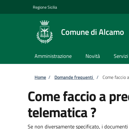
Salta al contenuto principale
Skip to footer content
Regione Sicilia
Comune di Alcamo
Amministrazione
Novità
Servizi
Briciole di pane
Home
/
Domande frequenti
/
Come faccio a 
Come faccio a pred
telematica ?
Se non diversamente specificato, i documenti 