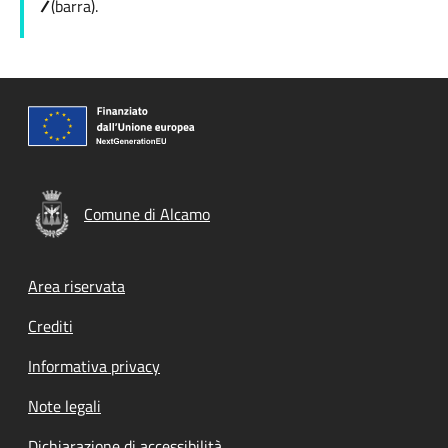
/
(barra).
Comune di Alcamo
Footer menu
Area riservata
Crediti
Informativa privacy
Note legali
Dichiarazione di accessibilità