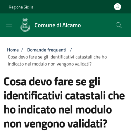
Salta al contenuto principale
Skip to footer content
Regione Sicilia
Comune di Alcamo
Briciole di pane
Home
/
Domande frequenti
/
Cosa devo fare se gli identificativi catastali che ho
indicato nel modulo non vengono validati?
Cosa devo fare se gli
identificativi catastali che
ho indicato nel modulo
non vengono validati?