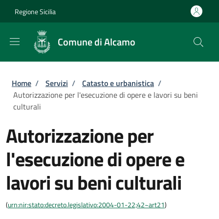
Salta al contenuto principale
Skip to footer content
Regione Sicilia
Comune di Alcamo
Briciole di pane
Home
/
Servizi
/
Catasto e urbanistica
/
Autorizzazione per l'esecuzione di opere e lavori su beni
culturali
Autorizzazione per
l'esecuzione di opere e
lavori su beni culturali
(
urn:nir:stato:decreto.legislativo:2004-01-22;42~art21
)