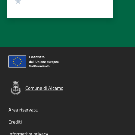
Valuta 1 stelle su 5
Comune di Alcamo
Footer menu
Area riservata
Crediti
Informativa privacy