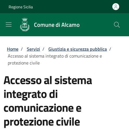
Salta al contenuto principale
Skip to footer content
Regione Sicilia
Comune di Alcamo
Briciole di pane
Home
/
Servizi
/
Giustizia e sicurezza pubblica
/
Accesso al sistema integrato di comunicazione e
protezione civile
Accesso al sistema
integrato di
comunicazione e
protezione civile