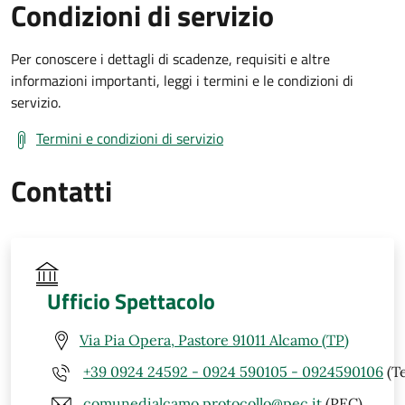
Condizioni di servizio
Per conoscere i dettagli di scadenze, requisiti e altre
informazioni importanti, leggi i termini e le condizioni di
servizio.
Termini e condizioni di servizio
Contatti
Ufficio Spettacolo
Via Pia Opera, Pastore 91011 Alcamo (TP)
+39 0924 24592 - 0924 590105 - 0924590106
(Te
comunedialcamo.protocollo@pec.it
(PEC)