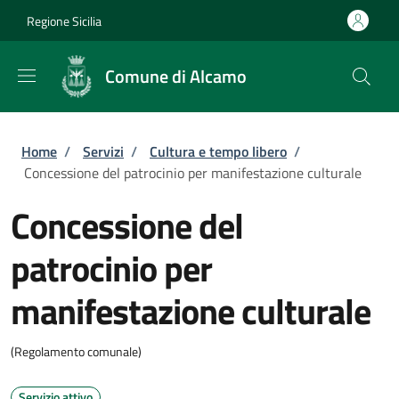
Salta al contenuto principale
Skip to footer content
Regione Sicilia
Comune di Alcamo
Briciole di pane
Home
/
Servizi
/
Cultura e tempo libero
/
Concessione del patrocinio per manifestazione culturale
Concessione del
patrocinio per
manifestazione culturale
(Regolamento comunale)
Servizio attivo