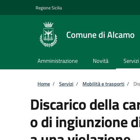
Salta al contenuto principale
Skip to footer content
Regione Sicilia
Comune di Alcamo
Amministrazione
Novità
Servizi
Briciole di pane
Home
/
Servizi
/
Mobilità e trasporti
/
Dis
Discarico della c
o di ingiunzione 
a una violazione