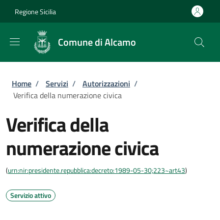
Salta al contenuto principale
Skip to footer content
Regione Sicilia
Comune di Alcamo
Briciole di pane
Home
/
Servizi
/
Autorizzazioni
/
Verifica della numerazione civica
Verifica della
numerazione civica
(
urn:nir:presidente.repubblica:decreto:1989-05-30;223~art43
)
Servizio attivo