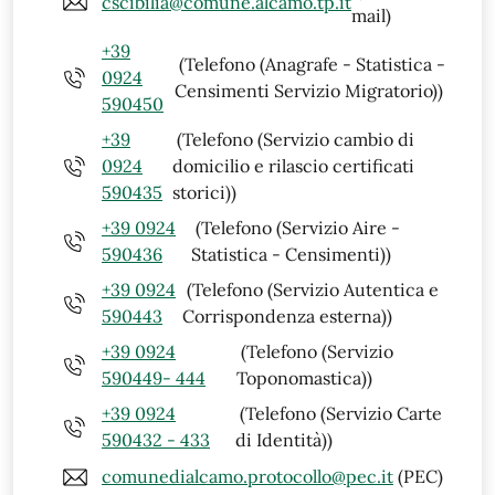
cscibilia@comune.alcamo.tp.it
mail)
+39
(Telefono (Anagrafe - Statistica -
0924
Censimenti Servizio Migratorio))
590450
+39
(Telefono (Servizio cambio di
0924
domicilio e rilascio certificati
590435
storici))
+39 0924
(Telefono (Servizio Aire -
590436
Statistica - Censimenti))
+39 0924
(Telefono (Servizio Autentica e
590443
Corrispondenza esterna))
+39 0924
(Telefono (Servizio
590449- 444
Toponomastica))
+39 0924
(Telefono (Servizio Carte
590432 - 433
di Identità))
comunedialcamo.protocollo@pec.it
(PEC)