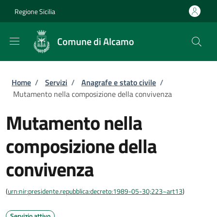
Salta al contenuto principale
Skip to footer content
Regione Sicilia
Comune di Alcamo
Briciole di pane
Home
/
Servizi
/
Anagrafe e stato civile
/
Mutamento nella composizione della convivenza
Mutamento nella
composizione della
convivenza
(
urn:nir:presidente.repubblica:decreto:1989-05-30;223~art13
)
Servizio attivo