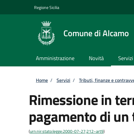
Salta al contenuto principale
Skip to footer content
Regione Sicilia
Comune di Alcamo
Amministrazione
Novità
Servizi
Briciole di pane
Home
/
Servizi
/
Tributi, finanze e contravv
Rimessione in term
pagamento di un 
(
urn:nir:stato:legge:2000-07-27;212~art9
)