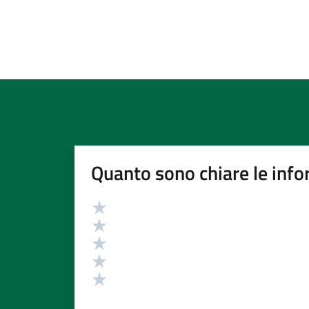
Quanto sono chiare le info
Valutazione
Valuta 5 stelle su 5
Valuta 4 stelle su 5
Valuta 3 stelle su 5
Valuta 2 stelle su 5
Valuta 1 stelle su 5