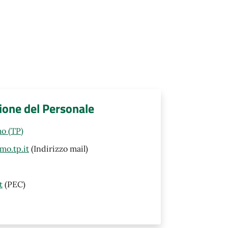
tione del Personale
o (TP)
mo.tp.it
(Indirizzo mail)
t
(PEC)