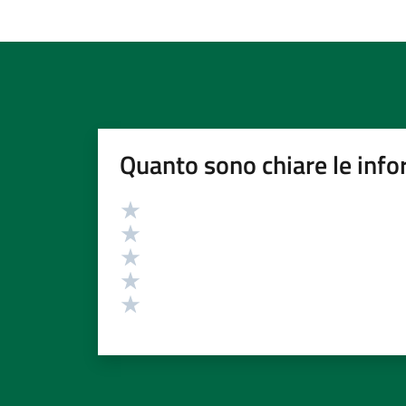
Quanto sono chiare le info
Valutazione
Valuta 5 stelle su 5
Valuta 4 stelle su 5
Valuta 3 stelle su 5
Valuta 2 stelle su 5
Valuta 1 stelle su 5