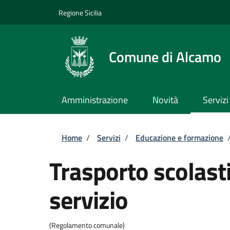
Salta al contenuto principale
Skip to footer content
Regione Sicilia
Comune di Alcamo
Amministrazione
Novità
Servizi
Briciole di pane
Home
/
Servizi
/
Educazione e formazione
Trasporto scolasti
servizio
(Regolamento comunale)