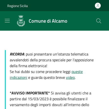
Salta al contenuto principale
Skip to footer content
Regione Sicilia
Comune di Alcamo
RICORDA
: puoi presentare un'istanza telematica
avvalendoti della procura speciale per l'apposizione
della firma elettronica!
Se hai dubbi su come procedere leggi
queste
indicazioni
e guarda questo breve
video
.
*AVVISO IMPORTANTE*
Si avvisa gli utenti che a
partire dal 15/03/2023 è possibile finalizzare il
versamento degli importi dovuti all'interno dello