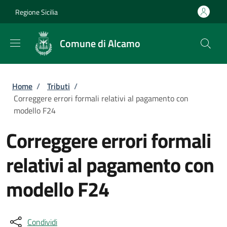
Salta al contenuto principale
Skip to footer content
Regione Sicilia
Comune di Alcamo
Briciole di pane
Home
/
Tributi
/
Correggere errori formali relativi al pagamento con
modello F24
Correggere errori formali
relativi al pagamento con
modello F24
Condividi