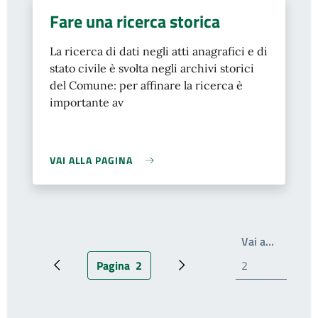
Fare una ricerca storica
La ricerca di dati negli atti anagrafici e di
stato civile è svolta negli archivi storici
del Comune: per affinare la ricerca è
importante av
VAI ALLA PAGINA
Write th
Vai a…
Pagina
2
Pagina precedente
Pagina attuale
Prossima pagina