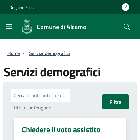
Salta al contenuto principale
Skip to footer content
Regione Sicilia
Comune di Alcamo
Briciole di pane
Home
/
Servizi demografici
Servizi demografici
Cerca i contenuti che nel
titolo contengono:
Chiedere il voto assistito